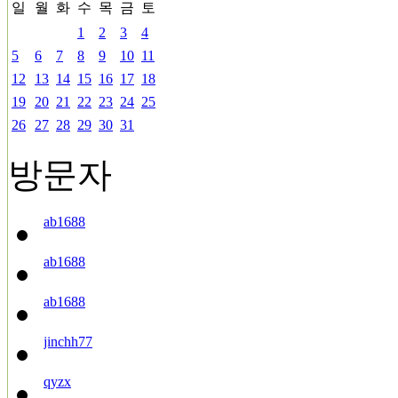
가 했더니 세면대에 발
일
월
화
수
목
금
토
1
2
3
4
일보고 나올때가지도 
5
6
7
8
9
10
11
발쪽을 건사해도 남을 시
12
13
14
15
16
17
18
19
20
21
22
23
24
25
는 사람이 많다고 하여
26
27
28
29
30
31
스를 대수를 늘여야한다
방문자
이리 많은가고 욕했다가.
ab1688
동될 지경으로 전화 받고 .
ab1688
ab1688
jinchh77
qyzx