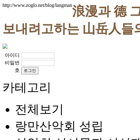
http://www.zoglo.net/blog/langman
浪漫과 德 
보내려고하는 山岳人들
아이디
비밀번
호
카테고리
전체보기
랑만산악회 성립