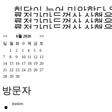
회답이 늦어 미안합다
룡정가마두껑산 산행을 
댓글을 주시하지 않았
룡정가마두껑산 산행을 
가는지요? 찾아가는 길
룡정가마두껑산 산행을 
속 가게 되면 있습니다.
가는지요? 찾아가는 길
습니다
가는지요? 찾아가는 길
<<
6월 2026
>>
습니다
일
월
화
수
목
금
토
습니다
1
2
3
4
5
6
7
8
9
10
11
12
13
14
15
16
17
18
19
20
21
22
23
24
25
26
27
28
29
30
방문자
jiushen