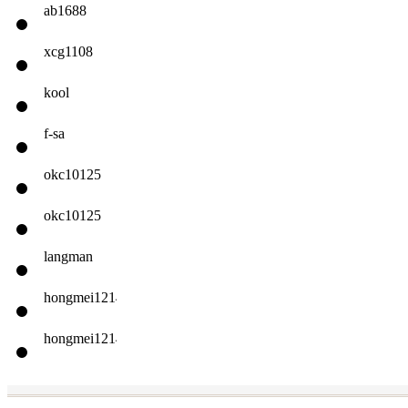
ab1688
xcg1108
kool
f-sa
okc10125
okc10125
langman
hongmei1214
hongmei1214