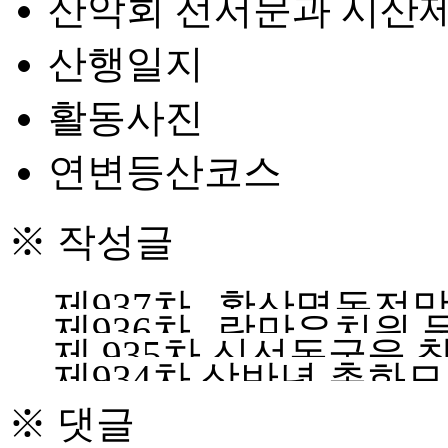
산악회 선서문과 시산
산행일지
활동사진
연변등산코스
※ 작성글
제937차--황산명동전
제936차--랑만유치원
제 935차 신선동굴을 
제934차 상반년 총화
※ 댓글