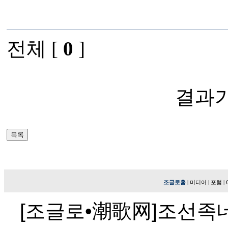
전체 [
0
]
결과가
조글로홈
|
미디어
|
포럼
|
[조글로•潮歌网]조선