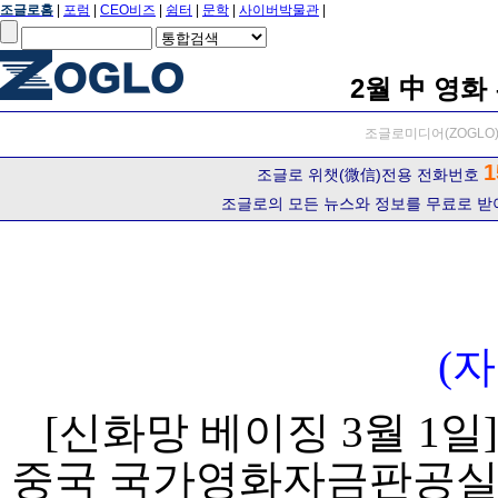
조글로홈
|
포럼
|
CEO비즈
|
쉼터
|
문학
|
사이버박물관
|
2월 中 영화
조글로미디어(ZOGLO) 
1
조글로 위챗(微信)전용 전화번호
조글로의 모든 뉴스와 정보를 무료로 받
(
[신화망 베이징 3월 1일]
중국 국가영화자금판공실