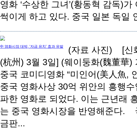
영화 ‘수상한 그녀’(황동혁 감독)가
썩이게 하고 있다. 중국 일본 독일 인.
中 영화시장 대박, ‘자금 유치’ 효과 유발
(자료 사진) [신
(杭州) 3월 3일] (웨이둥화(魏董華)
중국 코미디영화 “미인어(美人魚, 
중국 영화사상 30억 위안의 흥행수
파한 영화로 되었다. 이는 근년래 
는 중국 영화시장을 반영해준다.
금판...