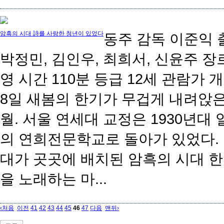
암흑의 시대 詩를 사랑한 청년이 있었다
동주 감독 이준익 
박정민, 김인우, 최희서, 신윤주 장
영 시간 110분 등급 12세 관람가 개
8일 새봄의 한기가 무겁게 내려앉은
월. 서울 연세대 교정은 1930년대
의 연희전문학교로 돌아가 있었다.
대가 곳곳에 배치된 암흑의 시대 
을 노래하는 마...
‹처음
이전
41
42
43
44
45
46
47
다음
맨뒤›