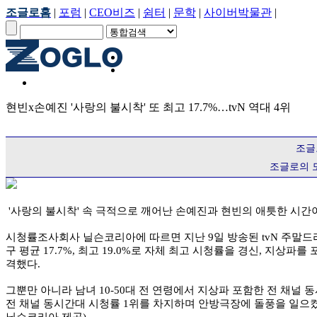
조글로홈
|
포럼
|
CEO비즈
|
쉼터
|
문학
|
사이버박물관
|
현빈x손예진 '사랑의 불시착' 또 최고 17.7%…tvN 역대 4위
조글
조글로의 
'사랑의 불시착' 속 극적으로 깨어난 손예진과 현빈의 애틋한 시간
시청률조사회사 닐슨코리아에 따르면 지난 9일 방송된 tvN 주말드라마
구 평균 17.7%, 최고 19.0%로 자체 최고 시청률을 경신, 지상파
격했다.
그뿐만 아니라 남녀 10-50대 전 연령에서 지상파 포함한 전 채널 동시
전 채널 동시간대 시청률 1위를 차지하며 안방극장에 돌풍을 일으켰다. 이 기