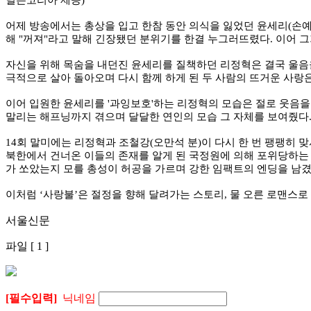
닐슨코리아 제공)
어제 방송에서는 총상을 입고 한참 동안 의식을 잃었던 윤세리(손예
해 "꺼져"라고 말해 긴장됐던 분위기를 한결 누그러뜨렸다. 이어 
자신을 위해 목숨을 내던진 윤세리를 질책하던 리정혁은 결국 울음을
극적으로 살아 돌아오며 다시 함께 하게 된 두 사람의 뜨거운 사랑
이어 입원한 윤세리를 '과잉보호'하는 리정혁의 모습은 절로 웃음을
말리는 해프닝까지 겪으며 달달한 연인의 모습 그 자체를 보여줬다
14회 말미에는 리정혁과 조철강(오만석 분)이 다시 한 번 팽팽히
북한에서 건너온 이들의 존재를 알게 된 국정원에 의해 포위당하는 
가 쏘았는지 모를 총성이 허공을 가르며 강한 임팩트의 엔딩을 남겼
이처럼 ‘사랑불’은 절정을 향해 달려가는 스토리, 물 오른 로맨스로 
서울신문
파일 [ 1 ]
[필수입력]
닉네임