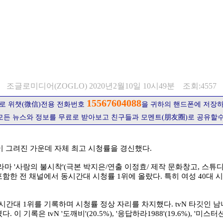
조글로미디어(ZOGLO) 2020년2월10일 10시49분 조회:4557
15567604088
로 위챗(微信)전용 전화번호
을 귀하의 핸드폰에 저장
모든 뉴스와 정보를 무료로 받아보고 친구들과 모멘트(朋友圈)로 공유할수
이 그려진 가운데 자체 최고 시청률을 경신했다.
 '사랑의 불시착'(극본 박지은/연출 이정효/ 제작 문화창고, 스튜디오
를 포함한 전 채널에서 동시간대 시청률 1위에 올랐다. 특히 여성 40대 
간대 1위를 기록하며 시청률 정상 자리를 차지했다. tvN 타깃인 남녀2
록은 tvN '도깨비'(20.5%), '응답하라1988'(19.6%), '미스