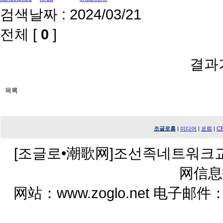
검색날짜 : 2024/03/21
전체 [
0
]
결과
조글로홈
|
미디어
|
포럼
|
C
[조글로•潮歌网]조선족네트워크
网信息
网站：www.zoglo.net 电子邮件：zo