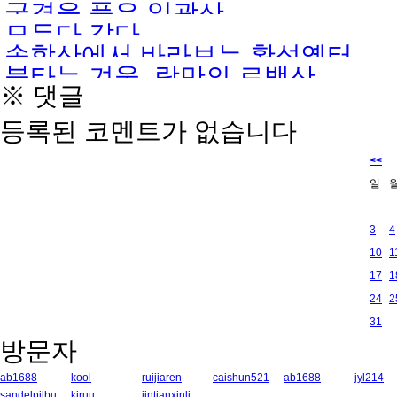
국경을 품은 일광산
모두다 갔다
송학산에서 바라보는 황성옛터
불타는 겨울, 랑만의 로백산
※ 댓글
등록된 코멘트가 없습니다
<<
일
3
4
10
1
17
1
24
2
31
방문자
ab1688
kool
ruijiaren
caishun521
ab1688
jyl214
sandelpilbu
kiruu
jintianxinli