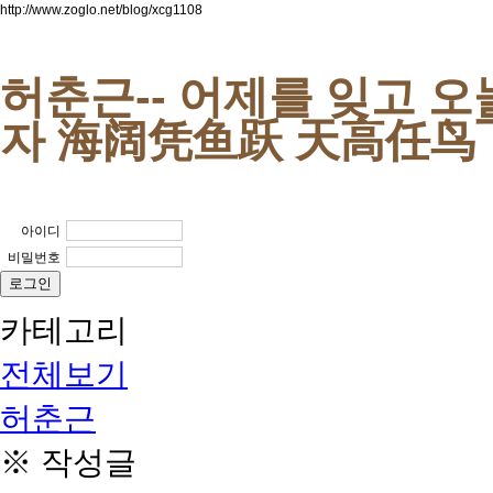
http://www.zoglo.net/blog/xcg1108
허춘근-- 어제를 잊고 
자 海阔凭鱼跃 天高任鸟
아이디
비밀번호
카테고리
전체보기
허춘근
※ 작성글