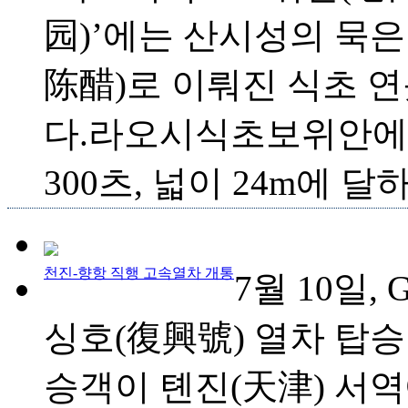
园)’에는 산시성의 묵은
陈醋)로 이뤄진 식초 연
다.라오시식초보위안에
300츠, 넓이 24m에 달하.
천진-향항 직행 고속열차 개통
7월 10일, 
싱호(復興號) 열차 탑
승객이 톈진(天津) 서