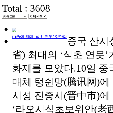
Total : 3608
山西에 최대 ‘식초 연못’ 있단다
중국 산시
省) 최대의 ‘식초 연못
화제를 모았다.10일 중
매체 텅쉰망(腾讯网)에
시성 진중시(晋中市)에
‘라오시식초보위안(老