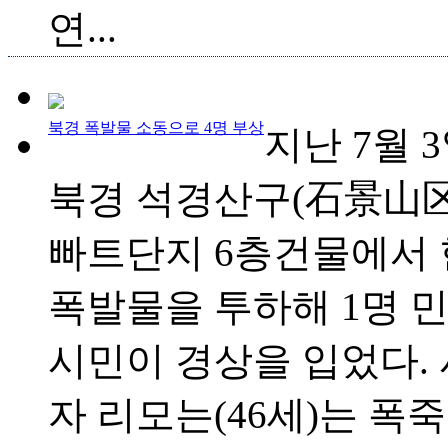
연...
북경 폭발물 소동으로 4명 부상
지난 7월 3
북경 석경산구(石景山区
빠트단지 6층건물에서 
폭발물을 투하해 1명 민
시민이 경상을 입었다.
자 리모는(46세)는 폭