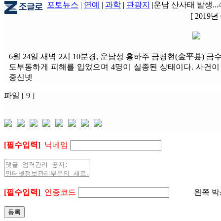
포토뉴스
|
연예
|
과학
|
관광지
|
운남 산사태 발생...
[ 2019년
6월 24일 새벽 2시 10분경, 운남성 홍하주 금평현(金平县) 
도부동하게 피해를 입었으며 4명이 실종된 상태이다. 사건이
중신넷
파일 [ 9 ]
[필수입력]
닉네임
[필수입력]
인증코드
왼쪽 박