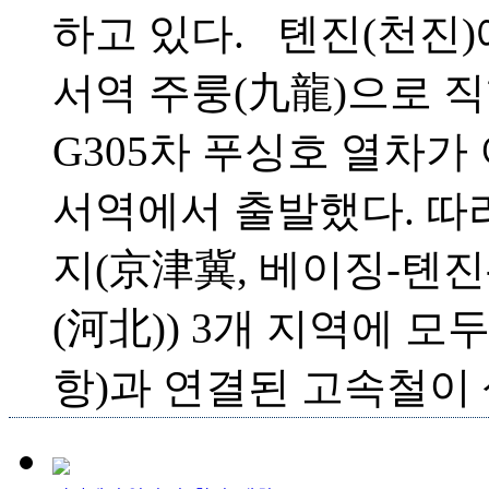
하고 있다. 톈진(천진
서역 주룽(九龍)으로 
G305차 푸싱호 열차가
서역에서 출발했다. 따
지(京津冀, 베이징-톈
(河北)) 3개 지역에 모
항)과 연결된 고속철이 생