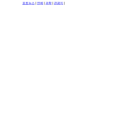
포토뉴스
|
연예
|
과학
|
관광지
|
[ 2019년 12
12월 17일, 중국 첫 국산 항공모함 산둥함(山東艦)이 하이난
총서기, 국가주석, 중앙군사위원회 주석이 인수인계 및 대열
파일 [ 5 ]
[필수입력]
닉네임