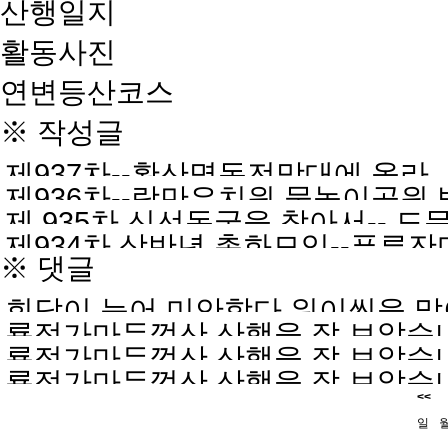
산행일지
활동사진
연변등산코스
※ 작성글
제937차--황산명동전망대에 올라
제936차--랑만유치원 물놀이공원
제 935차 신선동굴을 찾아서-- 
제934차 상반년 총화모임--푸른잔
※ 댓글
회답이 늦어 미안합다.워이씬을 
룡정가마두껑산 산행을 잘 보았습니
요.대포산가는길따라 가게 게속 가
룡정가마두껑산 산행을 잘 보았습니
상세하게 알려주시면 고맙겠습니
룡정가마두껑산 산행을 잘 보았습니
상세하게 알려주시면 고맙겠습니
<<
상세하게 알려주시면 고맙겠습니
일