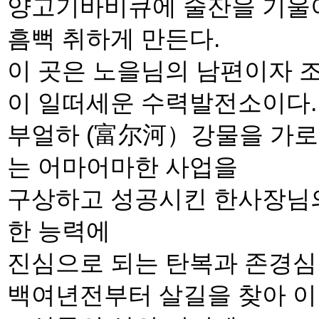
양고기바비큐에 술잔을 기울
흠뻑 취하게 만든다.
이 곳은 노을님의 남편이자 
이 일떠세운 수력발전소이다.
부얼하 (富尔河）강물을 가로
는 어마어마한 사업을
구상하고 성공시킨 한사장님의
한 능력에
진심으로 되는 탄복과 존경심
백여년전부터 살길을 찾아 이