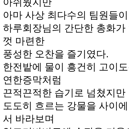
아쉬웠지만
아마 사상 최다수의 팀원들이 
하루회장님의 간단한 총화가 
껏 마련한
풍성한 오찬을 즐기였다.
한전밭에 물이 흥건히 고이도
연한증막처럼
끈적끈적한 습기로 넘쳤지만
도도히 흐르는 강물을 사이에
서 바라보며