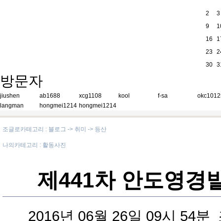
2
3
9
1
16
1
23
2
30
3
방문자
jiushen
ab1688
xcg1108
kool
f-sa
okc1012
langman
hongmei1214
hongmei1214
조글로카테고리 : 블로그 -> 취미 -> 등산
나의카테고리 : 활동사진
제441차 안도영
2016년 06월 26일 09시 54