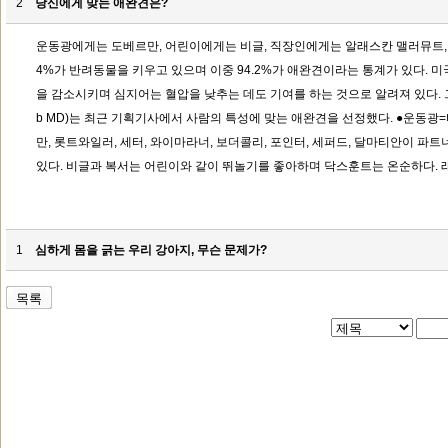
2
당신에게 맞는 애완견은?
운동광에게는 도베르만, 어린이에게는 비글, 직장인에게는 알래스칸 맬러뮤트, 아
4%가 반려동물을 키우고 있으며 이중 94.2%가 애완견이라는 통계가 있다.
을 감소시키며 심지어는 혈압을 낮추는 데도 기여를 하는 것으로 알려져 있다.
b MD)는 최근 기획기사에서 사람의 특성에 맞는 애완견을 선정했다. ●운동
만, 롯트와일러, 세터, 와이마라너, 보더콜리, 포인터, 세퍼드, 달마티안이 
있다. 비글과 복서는 어린이와 같이 뛰놀기를 좋아하며 닥스훈트는 온순하다. 
장인=늘 외부에서 활동해야 하는 직장인에게는 혼자 있기를 좋아하는 개가 적당
남겨놓으려면 파피용이 적당할 듯. ●아파트 거주자=아파트에 사는 사람이라면 
들링턴 테리어, 카바리에 킹 찰스 스파니엘이 적합하다. 목소리가 좀 크기는 하
1
심하게 몸을 긁는 우리 강아지, 무슨 문제가?
과 비듬에 있는 단백질은 사람에게 알레르기 반응을 일으킬 수 있다. 이 때문
적합하다. ●사교적인 인물=교류를 중요시하는 모임의 기부자나 자원 봉사자 같
지 않아야 한다. 클럼버 스파니엘과 세터, 래브라도 레트리버, 비글, 시베리안 
등을 예방하기 위해 걷기운동을 하는 사람에게는 한 눈 팔지 않고 잘 따라다니
일, 포메라니안, 푸들이 꼽힌다. ●특별한 도움이 필요한 사람=알츠하이머 환자
다. 이런 훈련견은 위급 시 짓는 소리 등으로 주위 사람들에게 경보를 울려 도
함을 느끼게 하는 그레이트 피레니즈는 스트레스를 없애고 우울증을 감소시키며
된다.