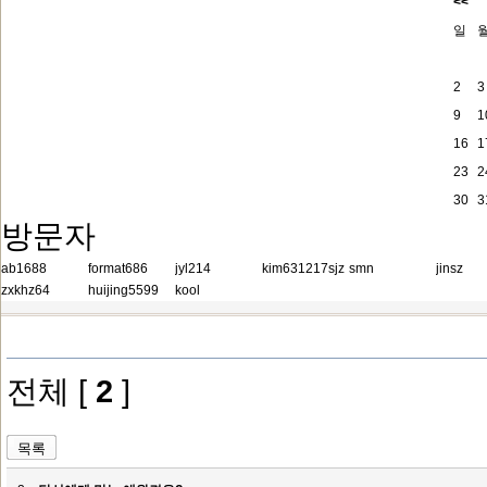
다 넘어얄 높은 산이지요. 작정을
<<
일
슬플까요?
2
3
9
1
16
1
23
2
30
3
방문자
ab1688
format686
jyl214
kim631217sjz
smn
jinsz
zxkhz64
huijing5599
kool
전체 [
2
]