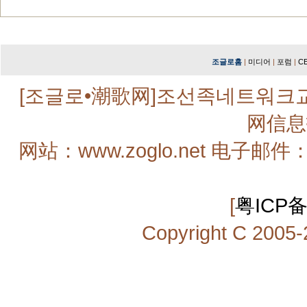
조글로홈
|
미디어
|
포럼
|
C
[조글로•潮歌网]조선족네트워크
网信息
网站：www.zoglo.net 电子邮件：zo
[
粤ICP备
Copyright C 2005-