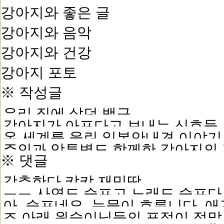
강아지와 좋은 글
강아지와 음악
강아지와 건강
강아지 포토
※ 작성글
우리 집에 살던 백구
강아지가 아프다고 보내는 신호들
온 세계를 울린 일본안내견 이야기
주인과 암투병도 함께한 강아지의
※ 댓글
강추한다 캬캬.재밌땅.
ㅠㅠ 사연도 슬프고 노래도 슬프다.
아, 슬프네요. 눈물이 흐릅니다.
굿바이, 그곳에서 편하길
조 아래 원숭이님들의 표정이 정말 