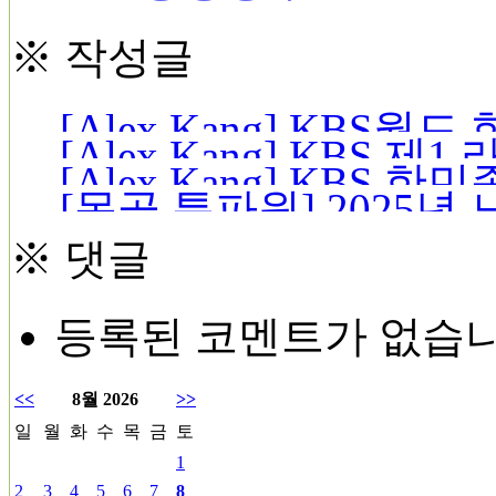
※ 작성글
[Alex Kang] KBS
[Alex Kang] KBS 
61탄(2025. 12. 03)
[Alex Kang] KBS 
골 소식 제5탄(2025. 11.
[몽골 특파원] 2025
(2025. 11. 05)
러스너호르커이 라슬로
※ 댓글
등록된 코멘트가 없습
<<
8월 2026
>>
일
월
화
수
목
금
토
1
2
3
4
5
6
7
8