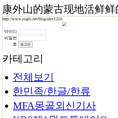
康外山的蒙古现地活鲜鲜
http://www.zoglo.net/blog/alex1210
아이디
비밀번
호
카테고리
전체보기
한민족/한글/한류
MFA몽골외신기사