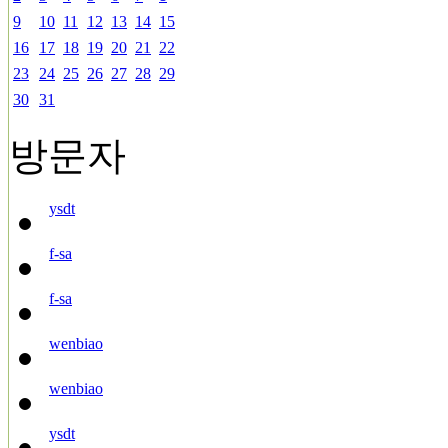
9
10
11
12
13
14
15
16
17
18
19
20
21
22
23
24
25
26
27
28
29
30
31
방문자
ysdt
f-sa
f-sa
wenbiao
wenbiao
ysdt