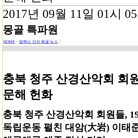
2017년 09월 11일 01시 
몽골 특파원
HOME
>
알렉스 강의 몽골 뉴스
>
충북 청주 산경산악회 회원
문해 헌화
충북 청주 산경산악회 회원들, 
독립운동 펼친
대암(大岩) 이태준(